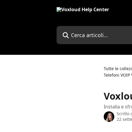
Vai al contenuto principale
Cerca articoli…
Tutte le collez
Telefoni VOIP
Voxlou
Installa e sf
Scritto
22 sett