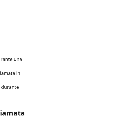
urante una 
iamata in 
e durante 
hiamata