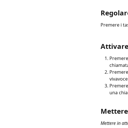
Regolar
Premere i tas
Attivare
Premere 
chiamat
Premere 
vivavoce
Premere 
una chi
Mettere
Mettere in at