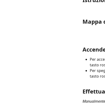
Mappa d
Accende
Per acce
tasto ro
Per speg
tasto ro
Effettu
Manualment