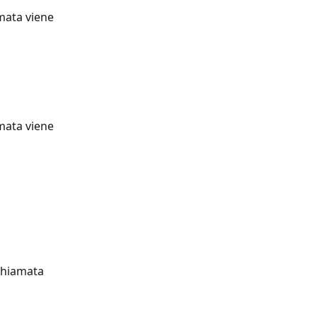
mata viene 
mata viene 
chiamata 