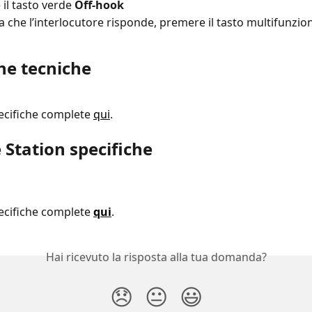
il tasto verde 
Off-hook
a che l’interlocutore risponde, premere il tasto multifunzio
he tecniche
pecifiche complete 
qui
.
 Station specifiche
pecifiche complete 
qui
.
Hai ricevuto la risposta alla tua domanda?
😞
😐
😃