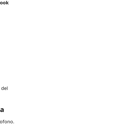
hook
 del 
ta
rofono.