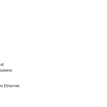
di 
solvere.
vo Ethernet 