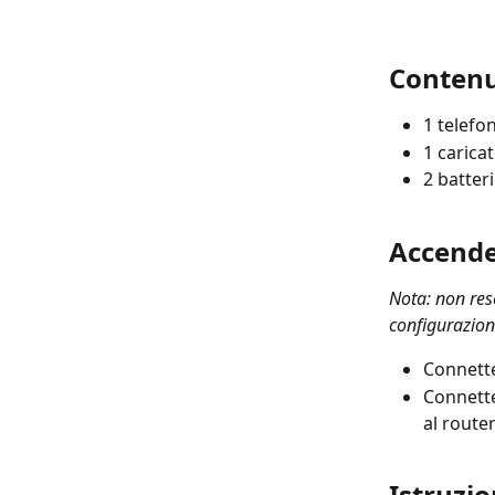
Contenu
1 telefo
1 carica
2 batter
Accender
Nota: non rese
configurazione
Connette
Connette
al router
Istruzio