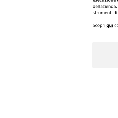
esecuzione 
dell’azienda.
strumenti di 
Scopri 
qui
 c